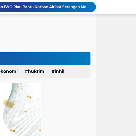
Dinilai Beratkan Media Startup, SMSI Riau Minta Permenkum Nomor 49 Tahun 2025 Dikaji Ulang
Update! Pasca 1 Ekor Monyet Liar Ditembak Mati, 2 Orang Kembali Jadi Korban
Status Surau Minhajus Sunah Tembilahan Jadi Masjid Ditolak Warga Diduga Beraliran Wahabi
Monyet Liar Lukai Warga Tembilahan, Sepekan Terakhir 10 Warga Jadi Korban
Sinergi Polri dan Petani, Polsek Kawasan Pelabuhan Tembilahan Tinjau Tanaman Jagung di Pekan Arba
Dandim 0314 Dampingi Kapolda Riau Jelajah Ekspedisi Presisi di Pesisir Inhil
Berlangsung Meriah, BPD KKSS, IWSS, dan IPSS Kabupaten Indragiri Hilir Periode 2026-2031 Resmi Dilantik
 Hati CUP 3 Organizer by Inhil Story Dimulai
Apel Siaga Karhutla 2026 Digelar di Sabak Auh, Polsek dan Forkopimcam Perkuat Kesiapsiagaan Cegah Kebakaran
ekonomi
hukrim
inhil
YBM PLN UP3 Rengat dan IWO Riau Bantu Korban Akibat Serangan Monyet Liar
anah
khusus
kuansing
pariwisata
pekanbaru
solok
sosial