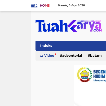
HOME
Kamis
6 Agu 2026
Indeks
Video
adventorial
batam
inhu
internasional
investasi
lifestyle
lingkungan
merant
pelalawan
pemerintahan
p
tanjung pinang
teknologi
po