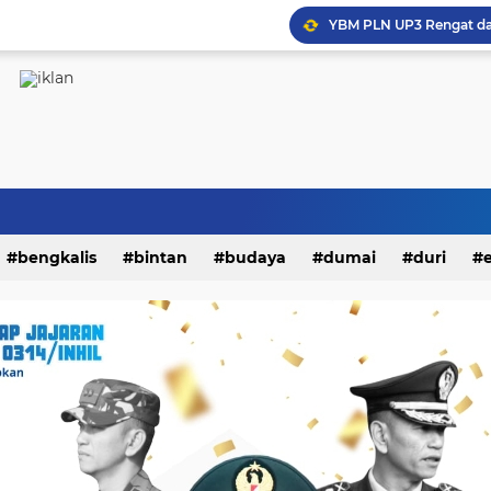
Turnamen Futsal Sahabat
bengkalis
bintan
budaya
dumai
duri
kampar
karimun
kepri
kesehatan
khaz
i
nasional
natuna
olahraga
opini
padang
endidikan
peristiwa
riau
rohil
rohul
siak
litik