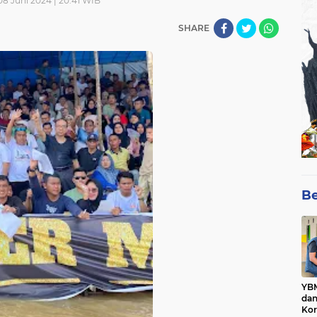
08 Juni 2024 | 20:41 WIB
SHARE
Be
YBM
dan
Kor