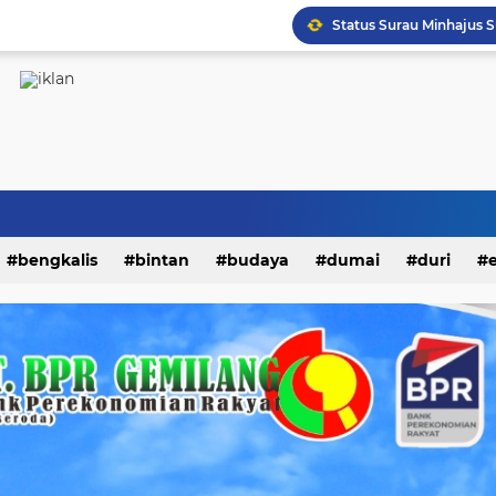
Turnamen Futsal Sahabat
bengkalis
bintan
budaya
dumai
duri
kampar
karimun
kepri
kesehatan
khaz
i
nasional
natuna
olahraga
opini
padang
endidikan
peristiwa
riau
rohil
rohul
siak
litik