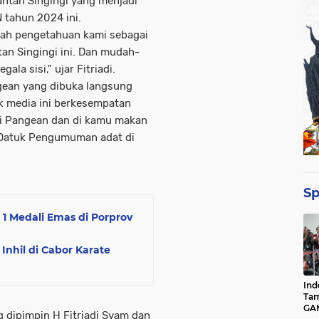
uantan Singingi yang menjadi
 tahun 2024 ini.
ah pengetahuan kami sebagai
ntan Singingi ini. Dan mudah-
la sisi," ujar Fitriadi.
gean yang dibuka langsung
k media ini berkesempatan
gi Pangean dan di kamu makan
 Datuk Pengumuman adat di
Sp
t 1 Medali Emas di Porprov
nhil di Cabor Karate
Ind
Tam
GAM
 dipimpin H Fitriadi Syam dan