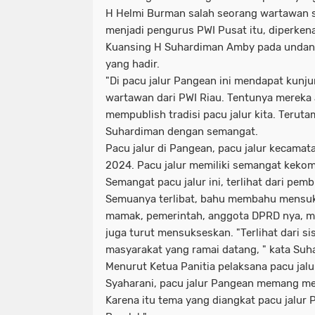
H Helmi Burman salah seorang wartawan s
menjadi pengurus PWI Pusat itu, diperken
Kuansing H Suhardiman Amby pada undan
yang hadir.
"Di pacu jalur Pangean ini mendapat kunju
wartawan dari PWI Riau. Tentunya mereka 
mempublish tradisi pacu jalur kita. Teruta
Suhardiman dengan semangat.
Pacu jalur di Pangean, pacu jalur kecamat
2024. Pacu jalur memiliki semangat keko
Semangat pacu jalur ini, terlihat dari pem
Semuanya terlibat, bahu membahu mensuks
mamak, pemerintah, anggota DPRD nya, ma
juga turut mensukseskan. "Terlihat dari 
masyarakat yang ramai datang, " kata Suh
Menurut Ketua Panitia pelaksana pacu jal
Syaharani, pacu jalur Pangean memang m
Karena itu tema yang diangkat pacu jalur