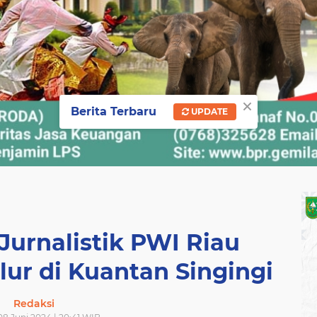
×
Berita Terbaru
UPDATE
Jurnalistik PWI Riau
lur di Kuantan Singingi
Redaksi