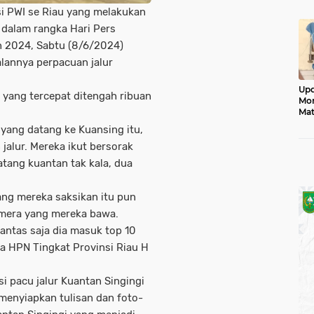
Mon
i PWI se Riau yang melakukan
 dalam rangka Hari Pers
un 2024, Sabtu (8/6/2024)
lannya perpacuan jalur
Upd
 yang tercepat ditengah ribuan
Mon
Mat
Jad
 yang datang ke Kuansing itu,
 jalur. Mereka ikut bersorak
atang kuantan tak kala, dua
ang mereka saksikan itu pun
mera yang mereka bawa.
Pantas saja dia masuk top 10
ua HPN Tingkat Provinsi Riau H
si pacu jalur Kuantan Singingi
n menyiapkan tulisan dan foto-