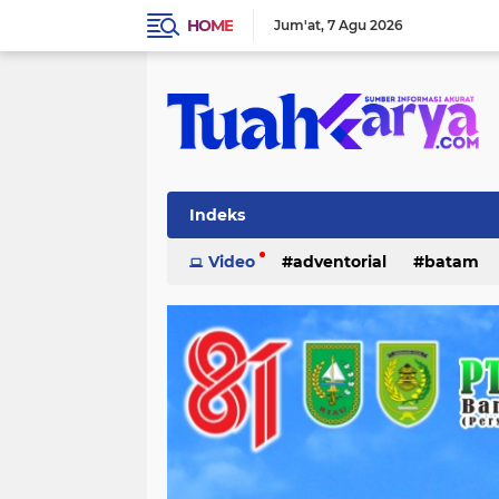
HOME
Jum'at
7 Agu 2026
Indeks
Video
adventorial
batam
inhu
internasional
investasi
lifestyle
lingkungan
merant
pelalawan
pemerintahan
p
tanjung pinang
teknologi
po