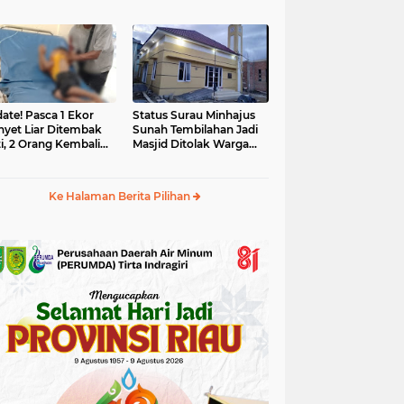
yet Liar
Tahun 2025 Dikaji Ulang
ate! Pasca 1 Ekor
Status Surau Minhajus
yet Liar Ditembak
Sunah Tembilahan Jadi
i, 2 Orang Kembali
Masjid Ditolak Warga
i Korban
Diduga Beraliran Wahabi
Ke Halaman Berita Pilihan