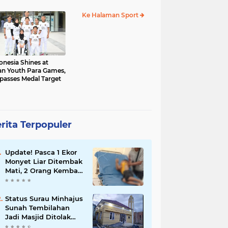
al Sementara 68
Ke Halaman Sport
onesia Shines at
an Youth Para Games,
passes Medal Target
rita Terpopuler
Update! Pasca 1 Ekor
Monyet Liar Ditembak
Mati, 2 Orang Kembali
Jadi Korban
Status Surau Minhajus
Sunah Tembilahan
Jadi Masjid Ditolak
Warga Diduga