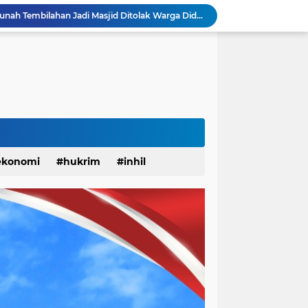
Monyet Liar Lukai Warga Tembilahan, Sepekan Terakhir 10 Warga Jadi Korban
Sinergi Polri dan Petani, Polsek Kawasan Pelabuhan Tembilahan Tinjau Tanaman Jagung di Pekan Arba
Dandim 0314 Dampingi Kapolda Riau Jelajah Ekspedisi Presisi di Pesisir Inhil
Berlangsung Meriah, BPD KKSS, IWSS, dan IPSS Kabupaten Indragiri Hilir Periode 2026-2031 Resmi Dilantik
 Hati CUP 3 Organizer by Inhil Story Dimulai
Apel Siaga Karhutla 2026 Digelar di Sabak Auh, Polsek dan Forkopimcam Perkuat Kesiapsiagaan Cegah Kebakaran
YBM PLN UP3 Rengat dan IWO Riau Bantu Korban Akibat Serangan Monyet Liar
Dinilai Beratkan Media Startup, SMSI Riau Minta Permenkum Nomor 49 Tahun 2025 Dikaji Ulang
Update! Pasca 1 Ekor Monyet Liar Ditembak Mati, 2 Orang Kembali Jadi Korban
ekonomi
hukrim
inhil
Status Surau Minhajus Sunah Tembilahan Jadi Masjid Ditolak Warga Diduga Beraliran Wahabi
anah
khusus
kuansing
pariwisata
pekanbaru
solok
sosial