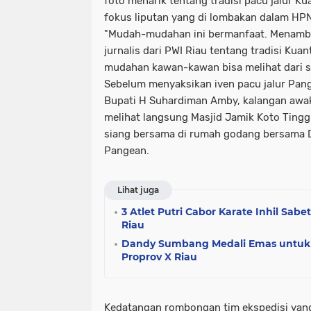
foto menarik tentang tradisi pacu jalur K
fokus liputan yang di lombakan dalam HPN
"Mudah-mudahan ini bermanfaat. Menamb
jurnalis dari PWI Riau tentang tradisi Kua
mudahan kawan-kawan bisa melihat dari sega
Sebelum menyaksikan iven pacu jalur Pan
Bupati H Suhardiman Amby, kalangan awa
melihat langsung Masjid Jamik Koto Ting
siang bersama di rumah godang bersama
Pangean.
Lihat juga
3 Atlet Putri Cabor Karate Inhil Sabe
Riau
Dandy Sumbang Medali Emas untuk I
Proprov X Riau
Kedatangan rombongan tim ekspedisi yang