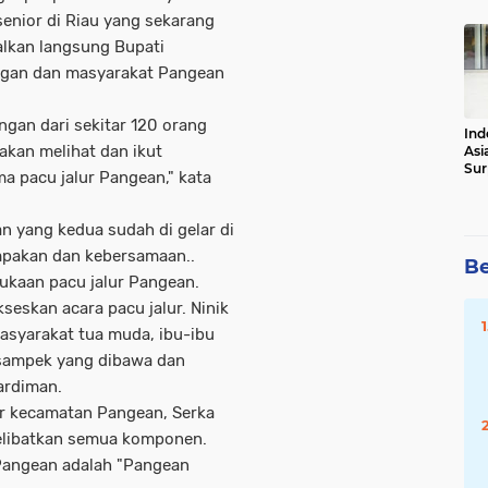
Tot
enior di Riau yang sekarang
alkan langsung Bupati
gan dan masyarakat Pangean
ngan dari sekitar 120 orang
Ind
akan melihat dan ikut
Asi
Sur
ma pacu jalur Pangean," kata
an yang kedua sudah di gelar di
mpakan dan kebersamaan..
Be
bukaan pacu jalur Pangean.
eskan acara pacu jalur. Ninik
syarakat tua muda, ibu-ibu
sisampek yang dibawa dan
ardiman.
ur kecamatan Pangean, Serka
elibatkan semua komponen.
 Pangean adalah "Pangean