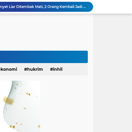
Status Surau Minhajus Sunah Tembilahan Jadi Masjid Ditolak Warga Diduga Beraliran Wahabi
Monyet Liar Lukai Warga Tembilahan, Sepekan Terakhir 10 Warga Jadi Korban
Sinergi Polri dan Petani, Polsek Kawasan Pelabuhan Tembilahan Tinjau Tanaman Jagung di Pekan Arba
Dandim 0314 Dampingi Kapolda Riau Jelajah Ekspedisi Presisi di Pesisir Inhil
Berlangsung Meriah, BPD KKSS, IWSS, dan IPSS Kabupaten Indragiri Hilir Periode 2026-2031 Resmi Dilantik
 Hati CUP 3 Organizer by Inhil Story Dimulai
Apel Siaga Karhutla 2026 Digelar di Sabak Auh, Polsek dan Forkopimcam Perkuat Kesiapsiagaan Cegah Kebakaran
YBM PLN UP3 Rengat dan IWO Riau Bantu Korban Akibat Serangan Monyet Liar
Dinilai Beratkan Media Startup, SMSI Riau Minta Permenkum Nomor 49 Tahun 2025 Dikaji Ulang
ekonomi
hukrim
inhil
Update! Pasca 1 Ekor Monyet Liar Ditembak Mati, 2 Orang Kembali Jadi Korban
anah
khusus
kuansing
pariwisata
pekanbaru
solok
sosial