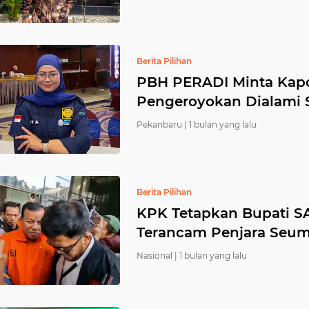
Berita Pilihan
PBH PERADI Minta Kapo
Pengeroyokan Dialami S
Pekanbaru |
1 bulan yang lalu
Berita Pilihan
KPK Tetapkan Bupati SA
Terancam Penjara Seum
Nasional |
1 bulan yang lalu