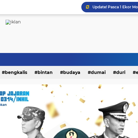
Turnamen Futsal Sahabat
bengkalis
bintan
budaya
dumai
duri
kampar
karimun
kepri
kesehatan
khaz
i
nasional
natuna
olahraga
opini
padang
endidikan
peristiwa
riau
rohil
rohul
siak
litik