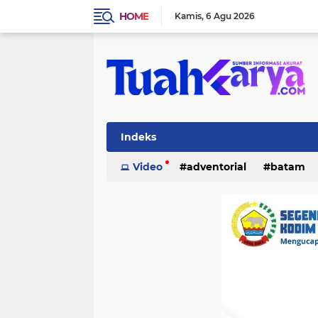
HOME
Kamis
6 Agu 2026
Indeks
Video
adventorial
batam
inhu
internasional
investasi
lifestyle
lingkungan
merant
pelalawan
pemerintahan
p
tanjung pinang
teknologi
po