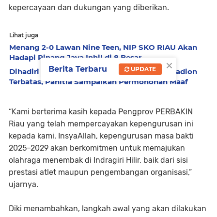
kepercayaan dan dukungan yang diberikan.
Lihat juga
Menang 2-0 Lawan Nine Teen, NIP SKO RIAU Akan
Hadapi Pinang Jaya Inhil di 8 Besar
×
Berita Terbaru
UPDATE
Dihadiri Pemain Bintang, Tiket Nonton di Stadion
Terbatas, Panitia Sampaikan Permohonan Maaf
“Kami berterima kasih kepada Pengprov PERBAKIN
Riau yang telah mempercayakan kepengurusan ini
kepada kami. InsyaAllah, kepengurusan masa bakti
2025–2029 akan berkomitmen untuk memajukan
olahraga menembak di Indragiri Hilir, baik dari sisi
prestasi atlet maupun pengembangan organisasi,”
ujarnya.
Diki menambahkan, langkah awal yang akan dilakukan