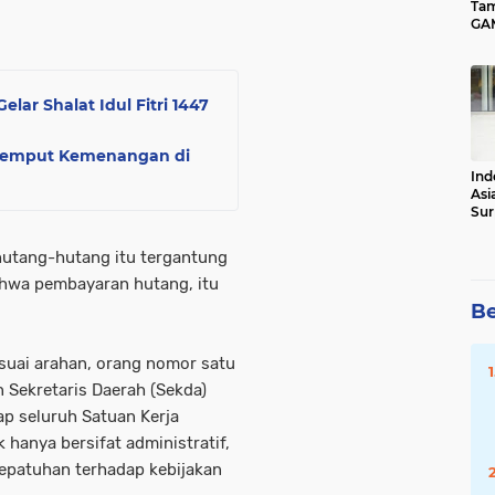
Tam
GAM
Tot
ar Shalat Idul Fitri 1447
njemput Kemenangan di
Ind
Asi
Sur
utang-hutang itu tergantung
hwa pembayaran hutang, itu
Be
uai arahan, orang nomor satu
n Sekretaris Daerah (Sekda)
ap seluruh Satuan Kerja
k hanya bersifat administratif,
kepatuhan terhadap kebijakan