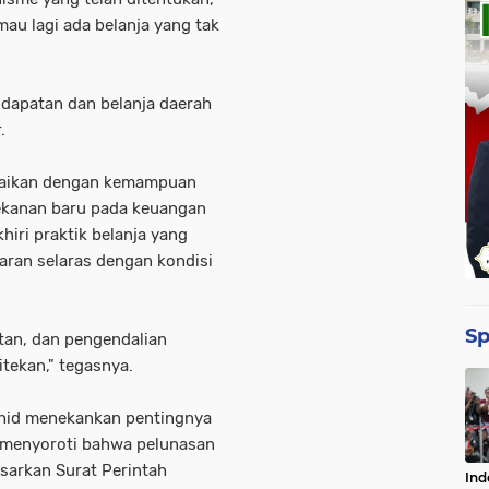
mau lagi ada belanja yang tak
dapatan dan belanja daerah
r.
uaikan dengan kemampuan
tekanan baru pada keuangan
iri praktik belanja yang
ran selaras dengan kondisi
Sp
tan, dan pengendalian
itekan," tegasnya.
hid menekankan pentingnya
Ia menyoroti bahwa pelunasan
asarkan Surat Perintah
Ind