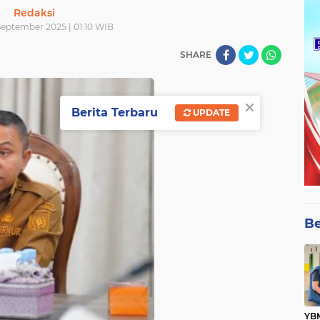
Redaksi
 September 2025 | 01:10 WIB
SHARE
×
Berita Terbaru
UPDATE
Be
YBM