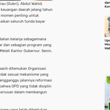
dan
iau (Gubri), Abdul Wahid,
Kor
 keuangan daerah jelang tahun
Mon
i momen penting untuk
aikan seluruh tunda bayar
alian belanja sebagaimana
Upd
Mon
ar dan sebagian program yang
Mat
Melati Kantor Gubernur. Senin,
Jad
asih ditemukan Organisasi
tidak sesuai mekanisme yang
 mengganggu jalannya reformasi
bahwa OPD yang tidak disiplin
eseriusan dalam membangun
isme yang telah ditentukan,