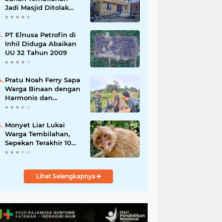
Jadi Masjid Ditolak
Warga Diduga
Beraliran Wahabi
PT Elnusa Petrofin di
Inhil Diduga Abaikan
UU 32 Tahun 2009
Pratu Noah Ferry Sapa
Warga Binaan dengan
Harmonis dan
Bincang Santai
Monyet Liar Lukai
Warga Tembilahan,
Sepekan Terakhir 10
Warga Jadi Korban
Lihat Selengkapnya