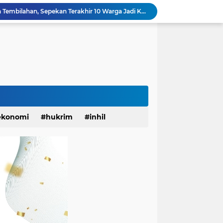
Monyet Liar Lukai Warga Tembilahan, Sepekan Terakhir 10 Warga Jadi Korban
Sinergi Polri dan Petani, Polsek Kawasan Pelabuhan Tembilahan Tinjau Tanaman Jagung di Pekan Arba
Dandim 0314 Dampingi Kapolda Riau Jelajah Ekspedisi Presisi di Pesisir Inhil
Berlangsung Meriah, BPD KKSS, IWSS, dan IPSS Kabupaten Indragiri Hilir Periode 2026-2031 Resmi Dilantik
 Hati CUP 3 Organizer by Inhil Story Dimulai
Apel Siaga Karhutla 2026 Digelar di Sabak Auh, Polsek dan Forkopimcam Perkuat Kesiapsiagaan Cegah Kebakaran
YBM PLN UP3 Rengat dan IWO Riau Bantu Korban Akibat Serangan Monyet Liar
Dinilai Beratkan Media Startup, SMSI Riau Minta Permenkum Nomor 49 Tahun 2025 Dikaji Ulang
Update! Pasca 1 Ekor Monyet Liar Ditembak Mati, 2 Orang Kembali Jadi Korban
ekonomi
hukrim
inhil
Status Surau Minhajus Sunah Tembilahan Jadi Masjid Ditolak Warga Diduga Beraliran Wahabi
anah
khusus
kuansing
pariwisata
pekanbaru
solok
sosial