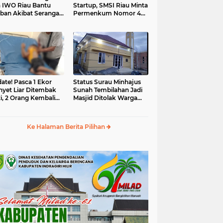
 IWO Riau Bantu
Startup, SMSI Riau Minta
ban Akibat Serangan
Permenkum Nomor 49
yet Liar
Tahun 2025 Dikaji Ulang
ate! Pasca 1 Ekor
Status Surau Minhajus
yet Liar Ditembak
Sunah Tembilahan Jadi
i, 2 Orang Kembali
Masjid Ditolak Warga
i Korban
Diduga Beraliran Wahabi
Ke Halaman Berita Pilihan