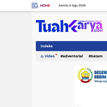
HOME
Kamis
6 Agu 2026
Indeks
Video
adventorial
batam
inhu
internasional
investasi
lifestyle
lingkungan
merant
pelalawan
pemerintahan
p
tanjung pinang
teknologi
po