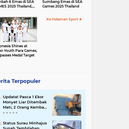
bah 6 Emas di SEA
Sumbang Emas di SEA
ES 2025 Thailand,
Games 2025 Thailand
al Sementara 68
Ke Halaman Sport
onesia Shines at
an Youth Para Games,
passes Medal Target
rita Terpopuler
Update! Pasca 1 Ekor
Monyet Liar Ditembak
Mati, 2 Orang Kembali
Jadi Korban
Status Surau Minhajus
Sunah Tembilahan