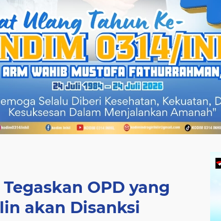
u Tegaskan OPD yang
lin akan Disanksi