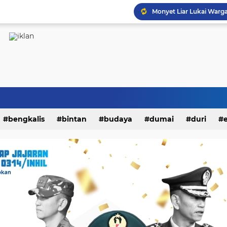
Turnamen Futsal Sahabat
bengkalis
bintan
budaya
dumai
duri
kampar
karimun
kepri
kesehatan
khaz
i
nasional
natuna
olahraga
opini
padang
endidikan
peristiwa
riau
rohil
rohul
siak
litik