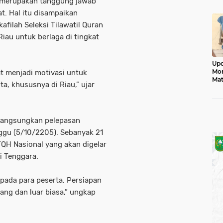
a merupakan tanggung jawab
Mon
. Hal itu disampaikan
afilah Seleksi Tilawatil Quran
iau untuk berlaga di tingkat
Upd
Mon
t menjadi motivasi untuk
Mat
ta, khususnya di Riau,” ujar
Jad
elangsungkan pelepasan
ggu (5/10/2205). Sebanyak 21
TQH Nasional yang akan digelar
i Tenggara.
pada para peserta. Persiapan
tang dan luar biasa,” ungkap