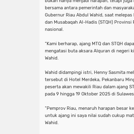
bukan hanya menjadi harapan, tetapi jug
bersama antara pemerintah dan masyarakat
Gubernur Riau Abdul Wahid, saat melepas k
dan Musabaqah Al-Hadis (STQH) Provinsi R
nasional.
“Kami berharap, ajang MTQ dan STQH dapa
mengatasi buta aksara Alquran di negeri ki
Wahid.
Wahid didampingi istri, Henny Sasmita m
tersebut di Hotel Merdeka, Pekanbaru Min
peserta akan mewakili Riau dalam ajang S
pada 9 hingga 19 Oktober 2025 di Sulawes
"Pemprov Riau, menaruh harapan besar ke
untuk ajang ini saya nilai sudah cukup ma
Wahid.