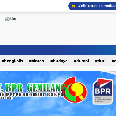
Turnamen Futsal Sahabat
bengkalis
bintan
budaya
dumai
duri
kampar
karimun
kepri
kesehatan
khaz
i
nasional
natuna
olahraga
opini
padang
endidikan
peristiwa
riau
rohil
rohul
siak
litik