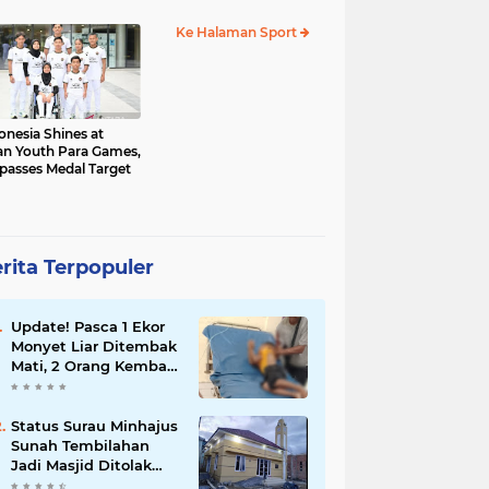
al Sementara 68
Ke Halaman Sport
onesia Shines at
an Youth Para Games,
passes Medal Target
rita Terpopuler
Update! Pasca 1 Ekor
Monyet Liar Ditembak
Mati, 2 Orang Kembali
Jadi Korban
Status Surau Minhajus
Sunah Tembilahan
Jadi Masjid Ditolak
Warga Diduga