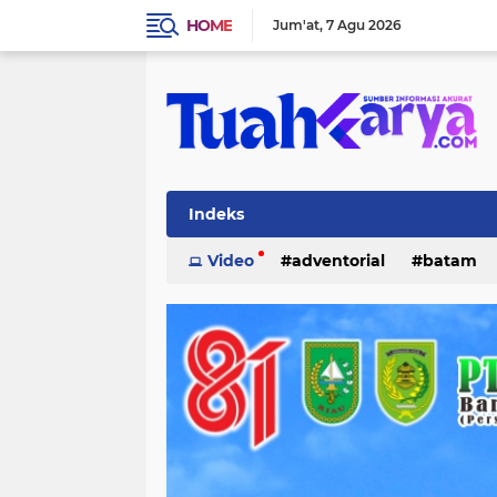
HOME
Jum'at
7 Agu 2026
Indeks
Video
adventorial
batam
inhu
internasional
investasi
lifestyle
lingkungan
merant
pelalawan
pemerintahan
p
tanjung pinang
teknologi
po