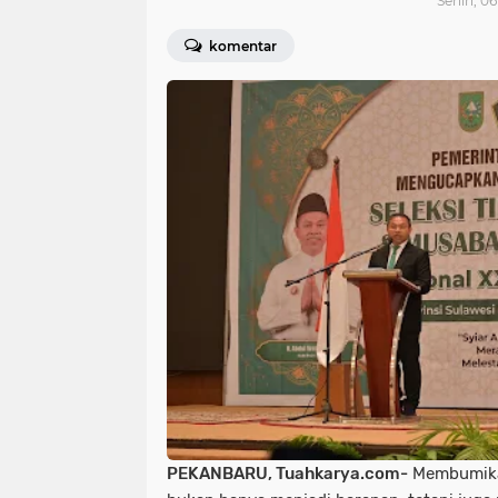
Senin, 06
komentar
PEKANBARU, Tuahkarya.com-
Membumikan