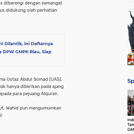
rus dibarengi dengan semangat
rus didukung oleh perhatian
Dilantik, ini Daftarnya
a DPW GMPK Riau, Siap
ama Ustaz Abdul Somad (UAS),
Sp
dak hanya diberikan pada ajang
kepada para pejuang Alquran.
ebut, Wahid pun mengumumkan
l:
Ind
Tam
GAM