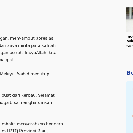
Tot
Ind
gan, menyambut apresiasi
Asi
dan saya minta para kafilah
Sur
an penuh. InsyaAllah, kita
mangat.
Be
s Melayu, Wahid menutup
buat dari kerbau, Selamat
emoga bisa mengharumkan
simbolis menyerahkan bendera
um LPTQ Provinsi Riau,