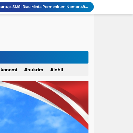
Update! Pasca 1 Ekor Monyet Liar Ditembak Mati, 2 Orang Kembali Jadi Korban
Status Surau Minhajus Sunah Tembilahan Jadi Masjid Ditolak Warga Diduga Beraliran Wahabi
Monyet Liar Lukai Warga Tembilahan, Sepekan Terakhir 10 Warga Jadi Korban
Sinergi Polri dan Petani, Polsek Kawasan Pelabuhan Tembilahan Tinjau Tanaman Jagung di Pekan Arba
Dandim 0314 Dampingi Kapolda Riau Jelajah Ekspedisi Presisi di Pesisir Inhil
Berlangsung Meriah, BPD KKSS, IWSS, dan IPSS Kabupaten Indragiri Hilir Periode 2026-2031 Resmi Dilantik
 Hati CUP 3 Organizer by Inhil Story Dimulai
Apel Siaga Karhutla 2026 Digelar di Sabak Auh, Polsek dan Forkopimcam Perkuat Kesiapsiagaan Cegah Kebakaran
YBM PLN UP3 Rengat dan IWO Riau Bantu Korban Akibat Serangan Monyet Liar
ekonomi
hukrim
inhil
Dinilai Beratkan Media Startup, SMSI Riau Minta Permenkum Nomor 49 Tahun 2025 Dikaji Ulang
anah
khusus
kuansing
pariwisata
pekanbaru
solok
sosial