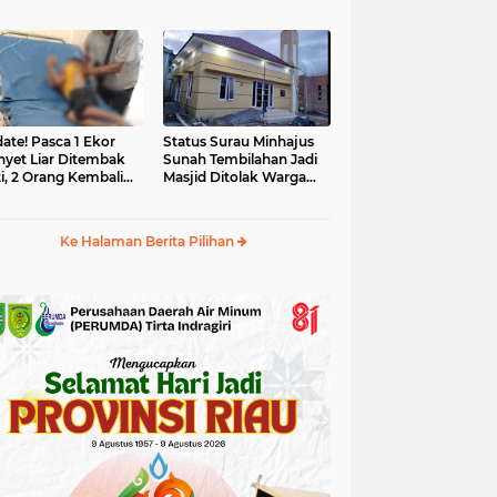
yet Liar
Tahun 2025 Dikaji Ulang
ate! Pasca 1 Ekor
Status Surau Minhajus
yet Liar Ditembak
Sunah Tembilahan Jadi
i, 2 Orang Kembali
Masjid Ditolak Warga
i Korban
Diduga Beraliran Wahabi
Ke Halaman Berita Pilihan