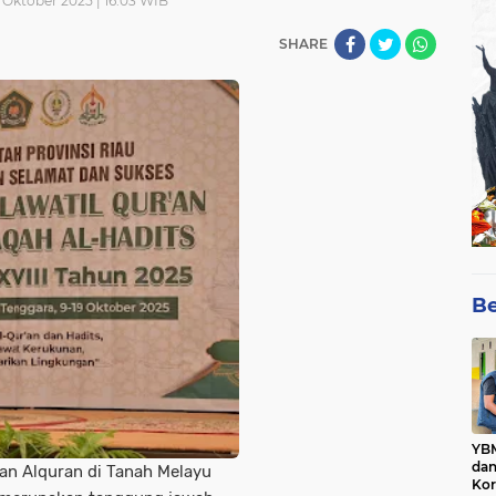
 Oktober 2025 | 16:03 WIB
SHARE
Be
YBM
dan
 Alquran di Tanah Melayu
Kor