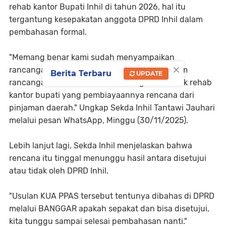
rehab kantor Bupati Inhil di tahun 2026, hal itu
tergantung kesepakatan anggota DPRD Inhil dalam
pembahasan formal.
"Memang benar kami sudah menyampaikan
×
rancangan KUA PPAS 2026 ke DPRD dan dalam
Berita Terbaru
UPDATE
rancangan tersebut ada usulan kegiatan untuk rehab
kantor bupati yang pembiayaannya rencana dari
pinjaman daerah." Ungkap Sekda Inhil Tantawi Jauhari
melalui pesan WhatsApp, Minggu (30/11/2025).
Lebih lanjut lagi, Sekda Inhil menjelaskan bahwa
rencana itu tinggal menunggu hasil antara disetujui
atau tidak oleh DPRD Inhil.
"Usulan KUA PPAS tersebut tentunya dibahas di DPRD
melalui BANGGAR apakah sepakat dan bisa disetujui,
kita tunggu sampai selesai pembahasan nanti."