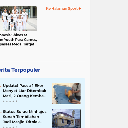
al Sementara 68
Ke Halaman Sport
onesia Shines at
an Youth Para Games,
passes Medal Target
rita Terpopuler
Update! Pasca 1 Ekor
Monyet Liar Ditembak
Mati, 2 Orang Kembali
Jadi Korban
Status Surau Minhajus
Sunah Tembilahan
Jadi Masjid Ditolak
Warga Diduga