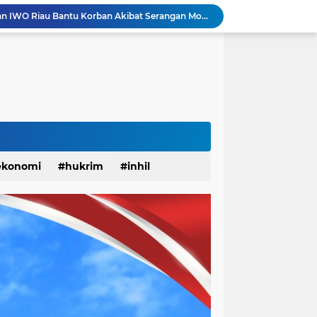
Dinilai Beratkan Media Startup, SMSI Riau Minta Permenkum Nomor 49 Tahun 2025 Dikaji Ulang
Update! Pasca 1 Ekor Monyet Liar Ditembak Mati, 2 Orang Kembali Jadi Korban
Status Surau Minhajus Sunah Tembilahan Jadi Masjid Ditolak Warga Diduga Beraliran Wahabi
Monyet Liar Lukai Warga Tembilahan, Sepekan Terakhir 10 Warga Jadi Korban
Sinergi Polri dan Petani, Polsek Kawasan Pelabuhan Tembilahan Tinjau Tanaman Jagung di Pekan Arba
Dandim 0314 Dampingi Kapolda Riau Jelajah Ekspedisi Presisi di Pesisir Inhil
Berlangsung Meriah, BPD KKSS, IWSS, dan IPSS Kabupaten Indragiri Hilir Periode 2026-2031 Resmi Dilantik
 Hati CUP 3 Organizer by Inhil Story Dimulai
Apel Siaga Karhutla 2026 Digelar di Sabak Auh, Polsek dan Forkopimcam Perkuat Kesiapsiagaan Cegah Kebakaran
ekonomi
hukrim
inhil
YBM PLN UP3 Rengat dan IWO Riau Bantu Korban Akibat Serangan Monyet Liar
anah
khusus
kuansing
pariwisata
pekanbaru
solok
sosial