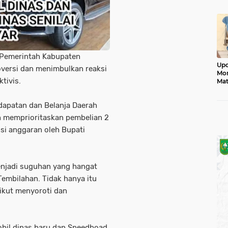
Mon
 Pemerintah Kabupaten
Upd
troversi dan menimbulkan reaksi
Mon
tivis.
Mat
Jad
apatan dan Belanja Daerah
h memprioritaskan pembelian 2
si anggaran oleh Bupati
enjadi suguhan yang hangat
Tembilahan. Tidak hanya itu
 ikut menyoroti dan
bil dinas baru dan Speedboad