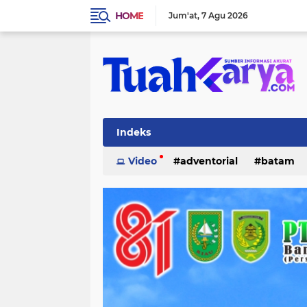
HOME
Jum'at
7 Agu 2026
Indeks
Video
adventorial
batam
inhu
internasional
investasi
lifestyle
lingkungan
merant
pelalawan
pemerintahan
p
tanjung pinang
teknologi
po