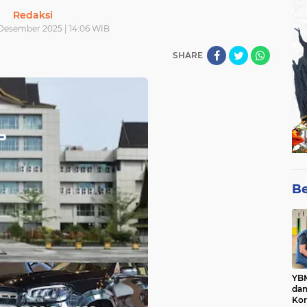
Redaksi
 Desember 2025 | 14:06 WIB
SHARE
Be
YBM
dan
Kor