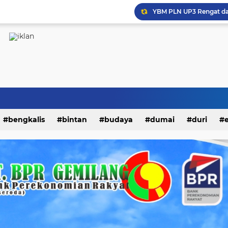
Turnamen Futsal Sahabat
bengkalis
bintan
budaya
dumai
duri
kampar
karimun
kepri
kesehatan
khaz
i
nasional
natuna
olahraga
opini
padang
endidikan
peristiwa
riau
rohil
rohul
siak
litik