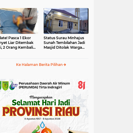
yet Liar
Tahun 2025 Dikaji Ulang
ate! Pasca 1 Ekor
Status Surau Minhajus
yet Liar Ditembak
Sunah Tembilahan Jadi
i, 2 Orang Kembali
Masjid Ditolak Warga
i Korban
Diduga Beraliran Wahabi
Ke Halaman Berita Pilihan