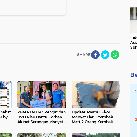
Tot
Ind
Asi
Sur
SHARE
Be
ahabat
YBM PLN UP3 Rengat dan
Update! Pasca 1 Ekor
r by
IWO Riau Bantu Korban
Monyet Liar Ditembak
Akibat Serangan Monyet
Mati, 2 Orang Kembali
Liar
Jadi Korban