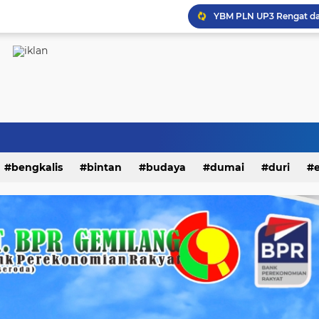
Turnamen Futsal Sahabat
bengkalis
bintan
budaya
dumai
duri
kampar
karimun
kepri
kesehatan
khaz
i
nasional
natuna
olahraga
opini
padang
endidikan
peristiwa
riau
rohil
rohul
siak
litik