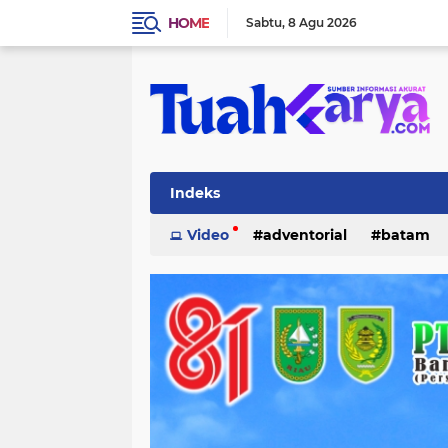
HOME
Sabtu
8 Agu 2026
Indeks
Video
adventorial
batam
inhu
internasional
investasi
lifestyle
lingkungan
merant
pelalawan
pemerintahan
p
tanjung pinang
teknologi
po