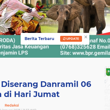
×
Berita Terbaru
UPDATE
 Diserang Danramil 06
 di Hari Jumat
Redaksi