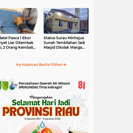
yet Liar
Tahun 2025 Dikaji Ulang
ate! Pasca 1 Ekor
Status Surau Minhajus
yet Liar Ditembak
Sunah Tembilahan Jadi
i, 2 Orang Kembali
Masjid Ditolak Warga
i Korban
Diduga Beraliran Wahabi
Ke Halaman Berita Pilihan