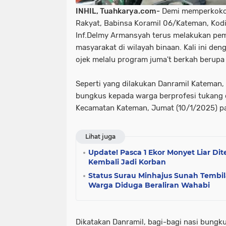
INHIL, Tuahkarya.com-
Demi memperkoko
Rakyat, Babinsa Koramil 06/Kateman, Kodi
Inf.Delmy Armansyah terus melakukan pem
masyarakat di wilayah binaan. Kali ini d
ojek melalu program juma't berkah berupa
Seperti yang dilakukan Danramil Kateman
bungkus kepada warga berprofesi tukang o
Kecamatan Kateman, Jumat (10/1/2025) pa
Lihat juga
Update! Pasca 1 Ekor Monyet Liar Di
Kembali Jadi Korban
Status Surau Minhajus Sunah Tembil
Warga Diduga Beraliran Wahabi
Dikatakan Danramil, bagi-bagi nasi bungk