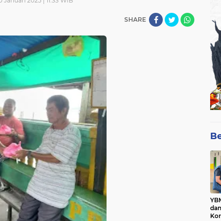
0 Januari 2025 | 11:33 WIB
SHARE
Be
YBM
dan
Kor