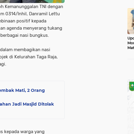
Mon
h Kemanunggalan TNI dengan
m 0314/Inhil, Danramil Lettu
binaan positif kepada
engan agenda menyerang tukang
 berbagai nasi bungkus.
Upd
Mon
Mat
, dalam membagikan nasi
Jad
jek di Kelurahan Taga Raja,
gi.
tembak Mati, 2 Orang
ahan Jadi Masjid Ditolak
us kepada warga yang