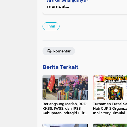
Artikel Selanjutnya
memuat...
Inhil
komentar
Berita Terkait
Berlangsung Meriah, BPD
Turnamen Futsal S
KKSS, IWSS, dan IPSS
Hati CUP 3 Organize
Kabupaten Indragiri Hilir
Inhil Story Dimulai
Periode 2026-2031 Resmi
Dilantik