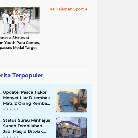
al Sementara 68
Ke Halaman Sport
onesia Shines at
an Youth Para Games,
passes Medal Target
rita Terpopuler
Update! Pasca 1 Ekor
Monyet Liar Ditembak
Mati, 2 Orang Kembali
Jadi Korban
Status Surau Minhajus
Sunah Tembilahan
Jadi Masjid Ditolak
Warga Diduga