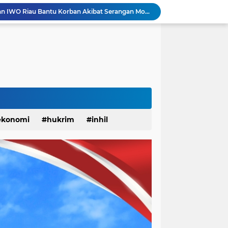
Dinilai Beratkan Media Startup, SMSI Riau Minta Permenkum Nomor 49 Tahun 2025 Dikaji Ulang
Update! Pasca 1 Ekor Monyet Liar Ditembak Mati, 2 Orang Kembali Jadi Korban
Status Surau Minhajus Sunah Tembilahan Jadi Masjid Ditolak Warga Diduga Beraliran Wahabi
Monyet Liar Lukai Warga Tembilahan, Sepekan Terakhir 10 Warga Jadi Korban
Sinergi Polri dan Petani, Polsek Kawasan Pelabuhan Tembilahan Tinjau Tanaman Jagung di Pekan Arba
Dandim 0314 Dampingi Kapolda Riau Jelajah Ekspedisi Presisi di Pesisir Inhil
Berlangsung Meriah, BPD KKSS, IWSS, dan IPSS Kabupaten Indragiri Hilir Periode 2026-2031 Resmi Dilantik
 Hati CUP 3 Organizer by Inhil Story Dimulai
Apel Siaga Karhutla 2026 Digelar di Sabak Auh, Polsek dan Forkopimcam Perkuat Kesiapsiagaan Cegah Kebakaran
ekonomi
hukrim
inhil
YBM PLN UP3 Rengat dan IWO Riau Bantu Korban Akibat Serangan Monyet Liar
anah
khusus
kuansing
pariwisata
pekanbaru
solok
sosial